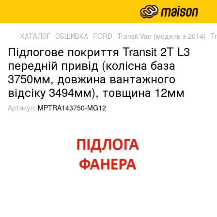
КАТАЛОГ
ОБШИВКА
FORD
Transit Van (модель з 2014)
T
Підлогове покриття Transit 2T L3
передній привід (колісна база
3750мм, довжина вантажного
відсіку 3494мм), товщина 12мм
Артикул:
MPTRA143750-MG12