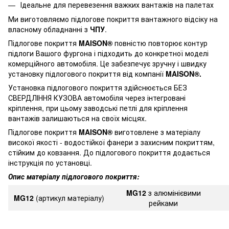
Ідеальне для перевезення важких вантажів на палетах
Ми виготовляємо підлогове покриття вантажного відсіку на
власному обладнанні з
ЧПУ
.
Підлогове покриття
MAISON®
повністю повторює контур
підлоги Вашого фургона і підходить до конкретної моделі
комерційного автомобіля. Це забезпечує зручну і швидку
установку підлогового покриття від компанії
MAISON®.
Установка підлогового покриття здійснюється
БЕЗ
СВЕРДЛІННЯ КУЗОВА
автомобіля через інтегровані
кріплення, при цьому заводські петлі для кріплення
вантажів залишаються на своїх місцях.
Підлогове покриття
MAISON®
виготовлене з матеріалу
високої якості - водостійкої фанери з захисним покриттям,
стійким до ковзання. До підлогового покриття додається
інструкція по установці.
Опис матеріалу підлогового покриття:
MG12
з алюмінієвими
MG12
(артикул матеріалу)
рейками