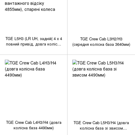
TGE L5H3 (LR UH, задній| 4 х 4
TGE Crew Cab L3H2/H3
повний привід, довга колісна
(середня колісна база 3640мм)
база зі звисом 4490мм,
довжина вантажного відсіку
4855мм), спарені колеса
TGE Crew Cab L4H3/H4 (довга
TGE Crew Cab L5H3/H4 (довга
колісна база 4490мм)
колісна база зі звисом
4490мм)