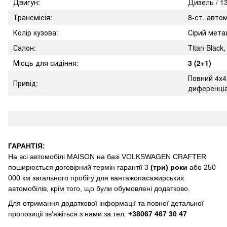
Двигун:
Дизель / 13
Трансмісія:
8-ст. авто
Колір кузова:
Сірий метал
Салон:
Titan Blac
Місць для сидіння:
3 (2+1)
Повний 4х4
Привід:
диференці
ГАРАНТІЯ:
На всі автомобілі MAISON на базі VOLKSWAGEN CRAFTER
поширюється договірний термін гарантії
3
(три) роки
або 250
000 км загального пробігу для вантажопасажирських
автомобілів, крім того, що були обумовлені додатково.
Для отримання додаткової інформації та повної детальної
пропозиції зв'яжіться з нами за тел.
+38067 467 30 47