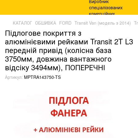
КАТАЛОГ
ОБШИВКА
FORD
Transit Van (модель з 2014)
T
Підлогове покриття з
алюмінієвими рейками Transit 2T L3
передній привід (колісна база
3750мм, довжина вантажного
відсіку 3494мм), ПОПЕРЕЧНІ
Артикул:
MPTRA143750-TS