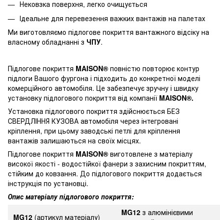
Нековзка поверхня, легко очищується
Ідеальне для перевезення важких вантажів на палетах
Ми виготовляємо підлогове покриття вантажного відсіку на
власному обладнанні з
ЧПУ
.
Підлогове покриття
MAISON®
повністю повторює контур
підлоги Вашого фургона і підходить до конкретної моделі
комерційного автомобіля. Це забезпечує зручну і швидку
установку підлогового покриття від компанії
MAISON®.
Установка підлогового покриття здійснюється
БЕЗ
СВЕРДЛІННЯ КУЗОВА
автомобіля через інтегровані
кріплення, при цьому заводські петлі для кріплення
вантажів залишаються на своїх місцях.
Підлогове покриття
MAISON®
виготовлене з матеріалу
високої якості - водостійкої фанери з захисним покриттям,
стійким до ковзання. До підлогового покриття додається
інструкція по установці.
Опис матеріалу підлогового покриття:
MG12
з алюмінієвими
MG12
(артикул матеріалу)