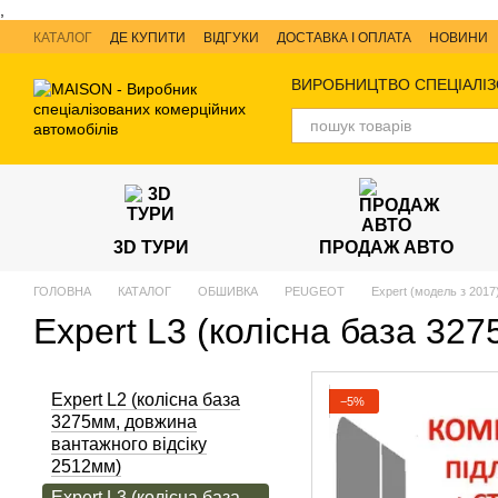
,
Перейти до основного контенту
КАТАЛОГ
ДЕ КУПИТИ
ВІДГУКИ
ДОСТАВКА І ОПЛАТА
НОВИНИ
ВИРОБНИЦТВО СПЕЦІАЛІЗ
3D ТУРИ
ПРОДАЖ АВТО
ГОЛОВНА
КАТАЛОГ
ОБШИВКА
PEUGEOT
Expert (модель з 2017
Expert L3 (колісна база 32
Expert L2 (колісна база
−5%
3275мм, довжина
вантажного відсіку
2512мм)
Expert L3 (колісна база