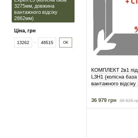
3275мм, довжина
вантажного відсіку
2862мм)
Ціна, грн
Від Ціна, грн
До Ціна, грн
ОК
КОМПЛЕКТ 2в1 підл
L3H1 (колісна баз
вантажного відсіку
36 979 грн
38 926 г