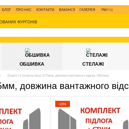
Укр
Eng
БЛОГ
ПРО НАС
КОНТАКТИ
ВАКАНСІЇ
ГАЛЕРЕЯ
ОВАНИХ ФУРГОНІВ
ОБШИВКА
СТЕЛАЖІ
)
Expert L3 (колісна база 3275мм, довжина вантажного відсіку 2862мм)
75мм, довжина вантажного відс
−10%