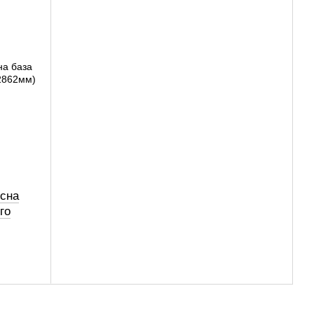
існа
го