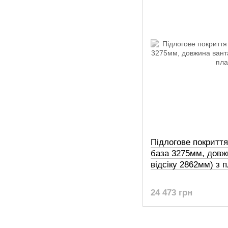
Підлогове покриття
база 3275мм, довж
відсіку 2862мм) з 
24 473 грн