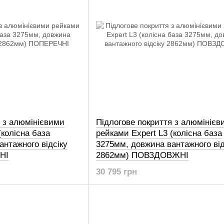
я з алюмінієвими
Підлогове покриття з алюмінієв
(колісна база
рейками Expert L3 (колісна база
нтажного відсіку
3275мм, довжина вантажного від
НІ
2862мм) ПОВЗДОВЖНІ
30 795 грн