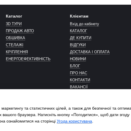
Каталог
Клієнтам
3D ТУРИ
Вхід до кабінету
ПРОДАЖ АВТО
КАТАЛОГ
ОБШИВКА
ДЕ КУПИТИ
СТЕЛАЖІ
ВІДГУКИ
КРІПЛЕННЯ
ДОСТАВКА І ОПЛАТА
ЕНЕРГОЕФЕКТИВНІСТЬ
НОВИНИ
БЛОГ
ПРО НАС
КОНТАКТИ
ВАКАНСІЇ
ГАЛЕРЕЯ
Ми в соцмережах
 маркетингу та статистичних цілей, а також для безпечної та оптим
х вашого браузера. Натисніть кнопку «Погодитися», щоб дати згоду
жна ознайомитися на сторінці
Угода користувача
.