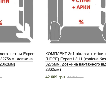
ога + стіни Expert
КОМПЛЕКТ 3в1 підлога + стіни 
а 3275мм, довжина
(HDPE) Expert L3H1 (колісна ба
 2862мм)
3275мм, довжина вантажного від
2862мм)
42 609 грн
рн
47 344 грн