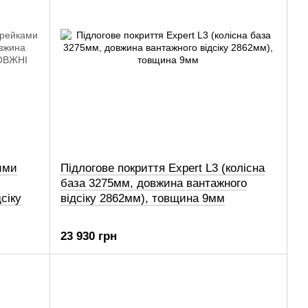
ими
Підлогове покриття Expert L3 (колісна
база 3275мм, довжина вантажного
сіку
відсіку 2862мм), товщина 9мм
23 930 грн