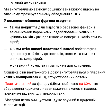
Готовий до установки
Ми виготовляємо захисну обшивку вантажного відсіку на
власному фрезерувальному обладнанні з
ЧПУ.
У комплект обшивки фургона входять:
12 мм покриття для підлоги
з березової фанери з
алюмінієвими порожками, оздоблювальні чашки на
кріпильних кільцях, протиковзка поверхня, колір темно-
сірий;
4,8 мм стільникові пластикові панелі
забезпечують
підвищену стійкість до проколів, вологи та хімічних
впливів, колір сірий;
монтажний комплект
і затискачі для кріплення.
Обшивка стін вантажного відсіку виготовляється з пластику
-
100% поліпропілен
(ПП), структурований сотами.
Пластик легший
за фанеру 6,5мм приблизно
на 60%
- це
збереження корисного навантаження, економія палива,
практичне рішення для використання.
Матеріал легко очищується і дуже зручний в щоденній
експлуатації.