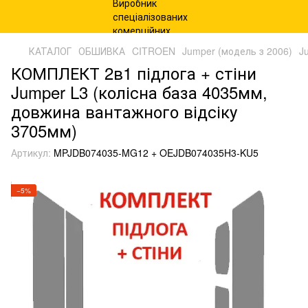
КАТАЛОГ
ОБШИВКА
CITROEN
Jumper (модель з 2006)
J
КОМПЛЕКТ 2в1 підлога + стіни
Jumper L3 (колісна база 4035мм,
довжина вантажного відсіку
3705мм)
Артикул:
MPJDB074035-MG12 + OEJDB074035H3-KU5
−5%