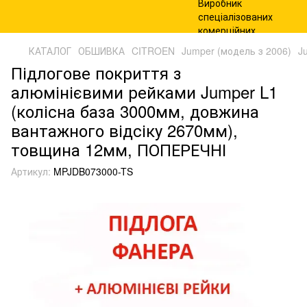
КАТАЛОГ
ОБШИВКА
CITROEN
Jumper (модель з 2006)
J
Підлогове покриття з
алюмінієвими рейками Jumper L1
(колісна база 3000мм, довжина
вантажного відсіку 2670мм),
товщина 12мм, ПОПЕРЕЧНІ
Артикул:
MPJDB073000-TS