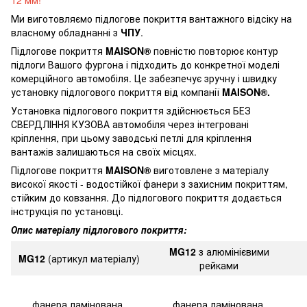
12 мм!
Ми виготовляємо підлогове покриття вантажного відсіку на
власному обладнанні з
ЧПУ
.
Підлогове покриття
MAISON®
повністю повторює контур
підлоги Вашого фургона і підходить до конкретної моделі
комерційного автомобіля. Це забезпечує зручну і швидку
установку підлогового покриття від компанії
MAISON®.
Установка підлогового покриття здійснюється
БЕЗ
СВЕРДЛІННЯ КУЗОВА
автомобіля через інтегровані
кріплення, при цьому заводські петлі для кріплення
вантажів залишаються на своїх місцях.
Підлогове покриття
MAISON®
виготовлене з матеріалу
високої якості - водостійкої фанери з захисним покриттям,
стійким до ковзання. До підлогового покриття додається
інструкція по установці.
Опис матеріалу підлогового покриття:
MG12
з алюмінієвими
MG12
(артикул матеріалу)
рейками
фанера ламінована
фанера
ламінована