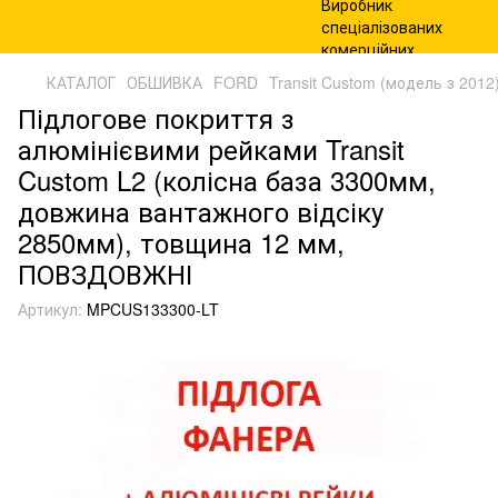
КАТАЛОГ
ОБШИВКА
FORD
Transit Custom (модель з 2012
Підлогове покриття з
алюмінієвими рейками Transit
Custom L2 (колісна база 3300мм,
довжина вантажного відсіку
2850мм), товщина 12 мм,
ПОВЗДОВЖНІ
Артикул:
MPCUS133300-LT