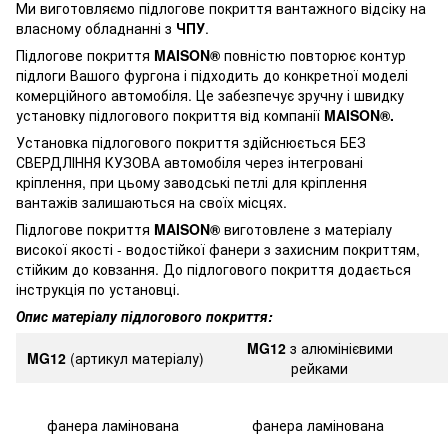
Ми виготовляємо підлогове покриття вантажного відсіку на
власному обладнанні з
ЧПУ
.
Підлогове покриття
MAISON®
повністю повторює контур
підлоги Вашого фургона і підходить до конкретної моделі
комерційного автомобіля. Це забезпечує зручну і швидку
установку підлогового покриття від компанії
MAISON®.
Установка підлогового покриття здійснюється
БЕЗ
СВЕРДЛІННЯ КУЗОВА
автомобіля через інтегровані
кріплення, при цьому заводські петлі для кріплення
вантажів залишаються на своїх місцях.
Підлогове покриття
MAISON®
виготовлене з матеріалу
високої якості - водостійкої фанери з захисним покриттям,
стійким до ковзання. До підлогового покриття додається
інструкція по установці.
Опис матеріалу підлогового покриття:
MG12
з алюмінієвими
MG12
(артикул матеріалу)
рейками
фанера ламінована
фанера
ламінована