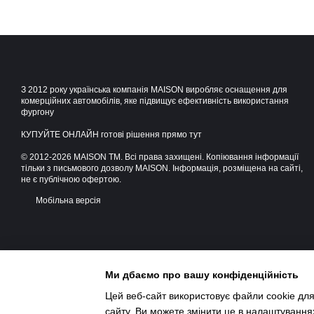
З 2012 року українська компанія MAISON виробляє оснащення для
комерційних автомобілів, яке підвищує ефективність використання
фургону
КУПУЙТЕ ОНЛАЙН готові рішення прямо тут
© 2012-2026 MAISON TM. Всі права захищені. Копіювання інформації
тільки з письмового дозволу MAISON. Інформація, розміщена на сайті,
не є публічною офертою.
Мобільна версія
Ми дбаємо про вашу конфіденційність
Цей веб-сайт використовує файли cookie для
сайту. Ви можете змінити це в налаштування