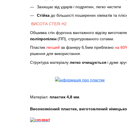
Захищає від ударів і подряпин, легко чистити
Стійка
до більшості поширених хімікатів та пліс
ВИСОТА СТЕЛІ H2
Обшивка стін фургона вантажного відсіку виготовля
поліпропілен
(ПП), структурованого сотами.
Пластик
легший
за фанеру 6,5мм приблизно
на 60
рішення для використання.
Структура матеріалу
легко очищується
і дуже зру
Матеріал:
пластик 4,8 мм
.
Високоякісний пластик, виготовлений німецьк