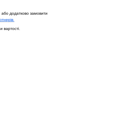
о
або
додатково
замовити
ртнерів
.
и вартості.