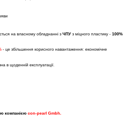
няви
ється на власному обладнанні з
ЧПУ
з міцного пластику -
100%
%
- це збільшення корисного навантаження: економічне
чна в щоденній експлуатації.
ою компанією
con-pearl Gmbh.