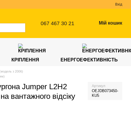
Вхід
067 467 30 21
Мій кошик
КРІПЛЕННЯ
ЕНЕРГОЕФЕКТИВНІСТЬ
(модель з 2006)
мм)
ургона Jumper L2H2
Артикул
OEJDB073450-
на вантажного відсіку
KU5