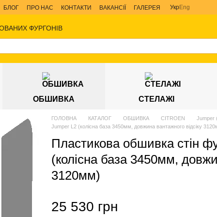
Укр
Eng
БЛОГ
ПРО НАС
КОНТАКТИ
ВАКАНСІЇ
ГАЛЕРЕЯ
ОВАНИХ ФУРГОНІВ
ОБШИВКА
СТЕЛАЖІ
ГОЛОВНА
КАТАЛОГ
ОБШИВКА
CITROEN
Jumper 
Jumper L2 (колісна база 3450мм, довжина вантажного відсіку 3120
Пластикова обшивка стін ф
(колісна база 3450мм, довжи
3120мм)
25 530 грн