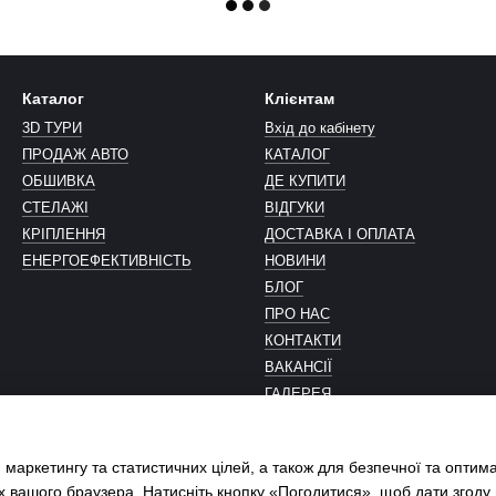
Каталог
Клієнтам
3D ТУРИ
Вхід до кабінету
ПРОДАЖ АВТО
КАТАЛОГ
ОБШИВКА
ДЕ КУПИТИ
СТЕЛАЖІ
ВІДГУКИ
КРІПЛЕННЯ
ДОСТАВКА І ОПЛАТА
ЕНЕРГОЕФЕКТИВНІСТЬ
НОВИНИ
БЛОГ
ПРО НАС
КОНТАКТИ
ВАКАНСІЇ
ГАЛЕРЕЯ
Ми в соцмережах
 маркетингу та статистичних цілей, а також для безпечної та оптим
х вашого браузера. Натисніть кнопку «Погодитися», щоб дати згоду