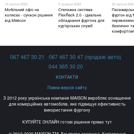
14 липня 2025
5 травня 2025
22 квітня 202
Мобільний офіс на
Стелажна система
Пасажирськ
колесах - сучасні рішення
FlexRack 2.0 - ідеальне
фургон від 
від Мейсон
обладнання фургона для
перевезенн
кур'єрських служб
безпечно та
комфортом
067 467 30 21
067 467 30 47 (продаж авто)
044 365 30 20
КОНТАКТИ
Повна версія сайту
З 2012 року українська компанія MAISON виробляє оснащення
для комерційних автомобілів, яке підвищує ефективність
використання фургону
КУПУЙТЕ ОНЛАЙН готові рішення прямо тут
© 2012-2026 MAISON TM. Всі права захищені. Копіювання