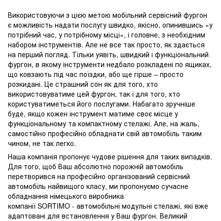
Використовуючи з цією метою мобільний сервісний фургон
є можливість надати послугу швидко, якісно, ​​опинившись «у
потрібний час, у потрібному місці», і головне, з необхідним
набором інструментів. Але не все так просто, як здається
на перший погляд. Тільки уявіть, швидкий і функціональний
фургон, в якому інструменти недбало розкладені по ящиках,
що ковзають під час поїздки, або ще гірше – просто
розкидані. Це страшний сон як для того, хто
використовуватиме цей фургон, так і для того, хто
користуватиметься його послугами. Набагато зручніше
буде, якщо кожен інструмент матиме своє місце у
функціональному та компактному стелажі. Але, на жаль,
самостійно професійно обладнати свій автомобіль таким
чином, не так легко.
Наша компанія пропонує чудове рішення для таких випадків.
Для того, щоб Ваш абсолютно порожній автомобіль
перетворився на професійно організований сервісний
автомобіль найвищого класу, ми пропонуємо сучасне
обладнання німецького виробника
компанії SORTIMO - автомобільні модульні стелажі, які вже
адаптовані для встановлення у Ваш фургон. Великий