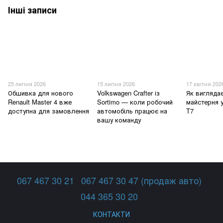
Інші записи
25 липня 2026
15 липня 2026
17 квітня 202
Обшивка для нового
Volkswagen Crafter із
Як вигляда
Renault Master 4 вже
Sortimo — коли робочий
майстерня 
доступна для замовлення
автомобіль працює на
T7
вашу команду
067 467 30 21
067 467 30 47 (продаж авто)
044 365 30 20
КОНТАКТИ