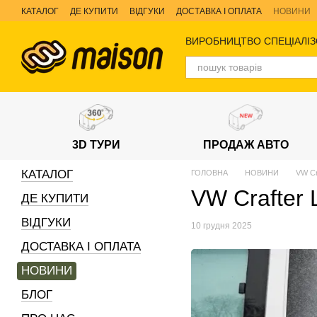
Перейти до основного контенту
КАТАЛОГ
ДЕ КУПИТИ
ВІДГУКИ
ДОСТАВКА І ОПЛАТА
НОВИНИ
ВИРОБНИЦТВО СПЕЦІАЛІЗ
3D ТУРИ
ПРОДАЖ АВТО
КАТАЛОГ
ГОЛОВНА
НОВИНИ
VW Cr
VW Crafter
ДЕ КУПИТИ
ВІДГУКИ
10 грудня 2025
ДОСТАВКА І ОПЛАТА
НОВИНИ
БЛОГ