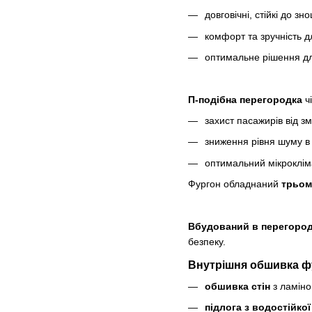
довговічні, стійкі до з
комфорт та зручність дл
оптимальне рішення дл
П-подібна перегородка
ч
захист пасажирів від з
зниження рівня шуму в 
оптимальний мікрокліма
Фургон обладнаний
трьом
Вбудований в перегород
безпеку.
Внутрішня обшивка фу
обшивка стін
з ламіно
підлога з водостійко