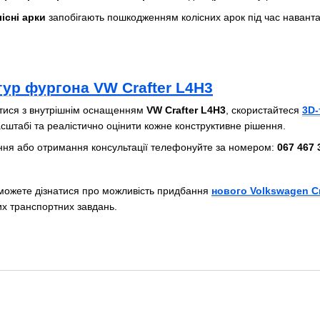
існі арки
запобігають пошкодженням колісних арок під час навант
тур фургона VW Crafter L4H3
тися з внутрішнім оснащенням
VW Crafter L4H3
, скористайтеся
3D-
штабі та реалістично оцінити кожне конструктивне рішення.
ня або отримання консультації телефонуйте за номером:
067 467 
 можете дізнатися про можливість придбання
нового Volkswagen Cr
их транспортних завдань.