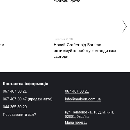
6 квітня 2026
ем!
Новий Crafter від Sortimo -
оптимізуйте роботу команди вже
сьогодні
Контактна інформація
067 467 30 21
067 467 30 21
067 467 30 47 (продаж авто)
info@maison.com.ua
044 365 30 20
вул. Тепловозна, 18 Д, м. Київ,
Передзвонити вам?
02081, Україна
Мапа проїзду