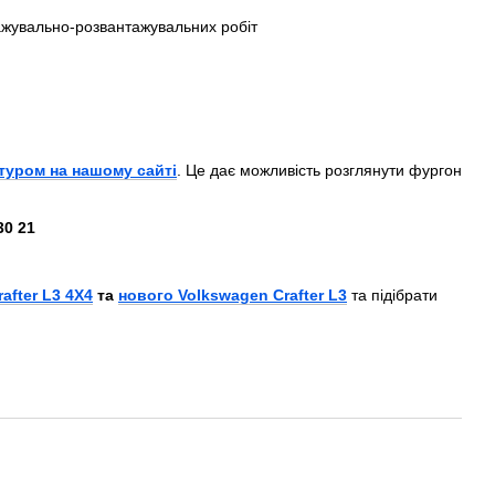
ажувально-розвантажувальних робіт
туром на нашому сайті
. Це дає можливість розглянути фургон
30 21
after L3 4Х4
та
нового Volkswagen Crafter L3
та підібрати