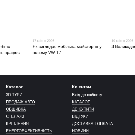
17 квітня 2026
10 квітня 2026
ortimo —
Як виглядає мобільна майстерня у
З Великодн
ль працює
новому VW T7
Каталог
Клієнтам
3D ТУРИ
Вхід до кабінету
ПРОДАЖ АВТО
КАТАЛОГ
ОБШИВКА
ДЕ КУПИТИ
СТЕЛАЖІ
ВІДГУКИ
КРІПЛЕННЯ
ДОСТАВКА І ОПЛАТА
ЕНЕРГОЕФЕКТИВНІСТЬ
НОВИНИ