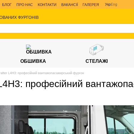
Укр
Eng
БЛОГ
ПРО НАС
КОНТАКТИ
ВАКАНСІЇ
ГАЛЕРЕЯ
ОВАНИХ ФУРГОНІВ
ОБШИВКА
СТЕЛАЖІ
after L4H3: професійний вантажопасажирський фургон
 L4H3: професійний вантажоп