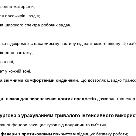
ношення матеріали;
я пасажирів і водія;
я широкого спектра робочих задач.
ітко відокремлює пасажирську частину від вантажного відсіку. Це за
міщення вантажу;
салоні;
т у кожній зоні.
а знімними комфортними сидіннями
, що дозволяє швидко трансф
ці
лючок для перевезення довгих предметів
дозволяє транспор
ргона з урахуванням тривалого інтенсивного викорис
ваної фанери захищає кузов від подряпин та вм'ятин;
ї фанери з протиковзким покриттям
підвищує безпеку роботи;