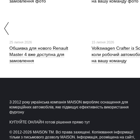
25 липня 2026
15 липня 2026
Обшивка для нового Renault
Volkswagen Crafter із S
Master 4 вже доступна для
коли робочий автомобі
замовлення
на вашу команду
З 2012 року українська компанія MAISON виробляє оснащення для
комерційних автомобілів, яке підвищує ефективність використання
фургону
КУПУЙТЕ ОНЛАЙН готові рішення прямо тут
© 2012-2026 MAISON TM. Всі права захищені. Копіювання інформації
тільки з письмового дозволу MAISON. Інформація, розміщена на сайті,