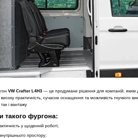
ргон
VW Crafter L4H3
— це продумане рішення для компаній, яким д
 високу практичність, сучасне оснащення та можливість гнучкого 
так і вантажу.
и такого фургона:
актичність у щоденній роботі;
внутрішнього простору;