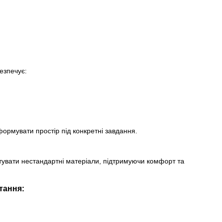
безпечує:
ормувати простір під конкретні завдання.
тувати нестандартні матеріали, підтримуючи комфорт та
тання: