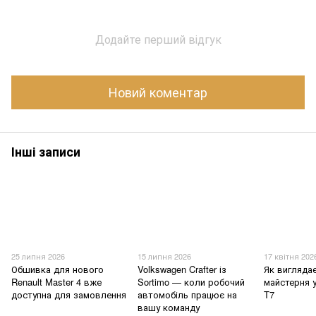
Додайте перший відгук
Новий коментар
Інші записи
25 липня 2026
15 липня 2026
17 квітня 202
Обшивка для нового
Volkswagen Crafter із
Як вигляда
Renault Master 4 вже
Sortimo — коли робочий
майстерня 
доступна для замовлення
автомобіль працює на
T7
вашу команду